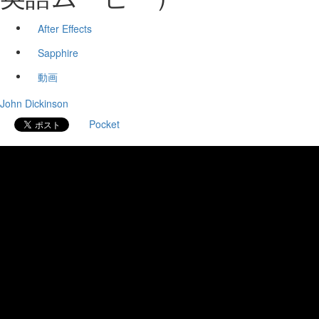
After Effects
Sapphire
動画
John Dickinson
Pocket