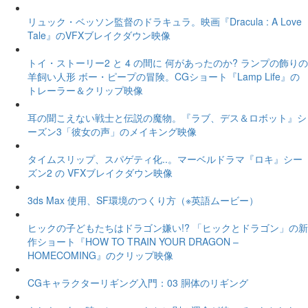
リュック・ベッソン監督のドラキュラ。映画『Dracula : A Love
Tale』のVFXブレイクダウン映像
トイ・ストーリー2 と 4 の間に 何があったのか? ランプの飾りの
羊飼い人形 ボー・ピープの冒険。CGショート『Lamp Life』の
トレーラー＆クリップ映像
耳の聞こえない戦士と伝説の魔物。『ラブ、デス＆ロボット』シ
ーズン3「彼女の声」のメイキング映像
タイムスリップ、スパゲティ化..。マーベルドラマ『ロキ』シー
ズン2 の VFXブレイクダウン映像
3ds Max 使用、SF環境のつくり方（※英語ムービー）
ヒックの子どもたちはドラゴン嫌い!? 「ヒックとドラゴン」の新
作ショート『HOW TO TRAIN YOUR DRAGON –
HOMECOMING』のクリップ映像
CGキャラクターリギング入門：03 胴体のリギング