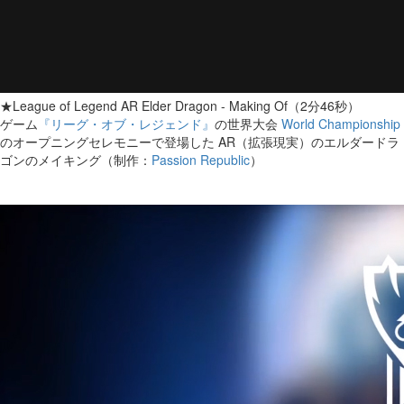
★League of Legend AR Elder Dragon - Making Of（2分46秒）
ゲーム
『リーグ・オブ・レジェンド』
の世界大会
World Championship
のオープニングセレモニーで登場した AR（拡張現実）のエルダードラ
ゴンのメイキング（制作：
Passion Republic
）