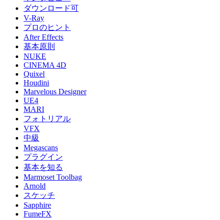
ダウンロード可
V-Ray
プロのヒント
After Effects
基本原則
NUKE
CINEMA 4D
Quixel
Houdini
Marvelous Designer
UE4
MARI
フォトリアル
VFX
中級
Megascans
プラグイン
基本を知る
Marmoset Toolbag
Arnold
スケッチ
Sapphire
FumeFX