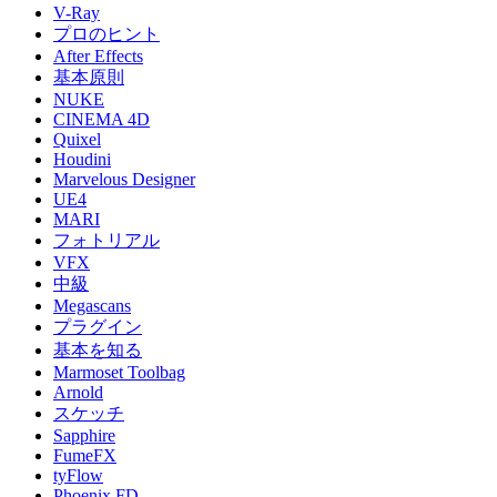
V-Ray
プロのヒント
After Effects
基本原則
NUKE
CINEMA 4D
Quixel
Houdini
Marvelous Designer
UE4
MARI
フォトリアル
VFX
中級
Megascans
プラグイン
基本を知る
Marmoset Toolbag
Arnold
スケッチ
Sapphire
FumeFX
tyFlow
Phoenix FD