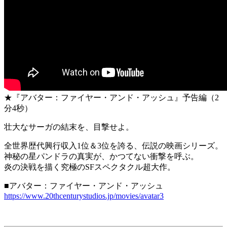
★『アバター：ファイヤー・アンド・アッシュ』予告編（2
分4秒）
壮大なサーガの結末を、目撃せよ。
全世界歴代興行収入1位＆3位を誇る、伝説の映画シリーズ。
神秘の星パンドラの真実が、かつてない衝撃を呼ぶ。
炎の決戦を描く究極のSFスペクタクル超大作。
■アバター：ファイヤー・アンド・アッシュ
https://www.20thcenturystudios.jp/movies/avatar3