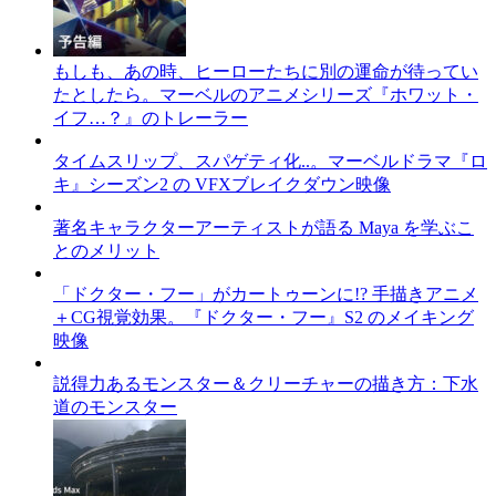
もしも、あの時、ヒーローたちに別の運命が待ってい
たとしたら。マーベルのアニメシリーズ『ホワット・
イフ…？』のトレーラー
タイムスリップ、スパゲティ化..。マーベルドラマ『ロ
キ』シーズン2 の VFXブレイクダウン映像
著名キャラクターアーティストが語る Maya を学ぶこ
とのメリット
「ドクター・フー」がカートゥーンに!? 手描きアニメ
＋CG視覚効果。『ドクター・フー』S2 のメイキング
映像
説得力あるモンスター＆クリーチャーの描き方：下水
道のモンスター