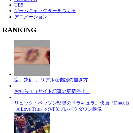
UE5
ゲームキャラクターをつくる
アニメーション
RANKING
痣、銃創..、リアルな傷跡の描き方
お知らせ（サイト記事の更新停止）
リュック・ベッソン監督のドラキュラ。映画『Dracula
: A Love Tale』のVFXブレイクダウン映像