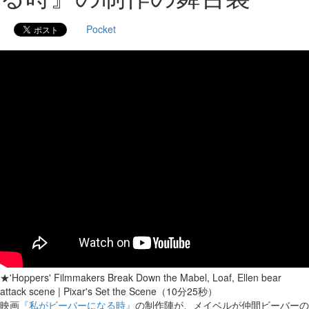
Pocket
★'Hoppers' Filmmakers Break Down the Mabel, Loaf, Ellen bear
attack scene | Pixar's Set the Scene（10分25秒）
映画
『私がビーバーになる時』
の制作陣が、メイベルが仲間ビーバーの