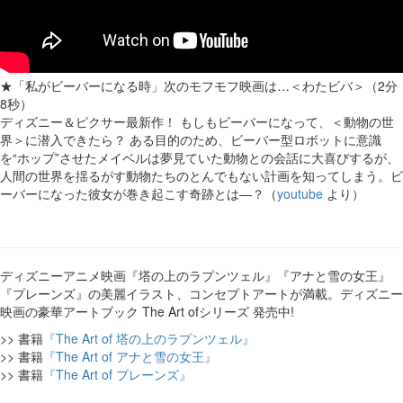
★「私がビーバーになる時」次のモフモフ映画は…＜わたビバ＞（2分
8秒）
ディズニー＆ピクサー最新作！ もしもビーバーになって、＜動物の世
界＞に潜入できたら？ ある目的のため、ビーバー型ロボットに意識
を“ホップ”させたメイベルは夢見ていた動物との会話に大喜びするが、
人間の世界を揺るがす動物たちのとんでもない計画を知ってしまう。ビ
ーバーになった彼女が巻き起こす奇跡とは―？（
youtube
より）
ディズニーアニメ映画『塔の上のラプンツェル』『アナと雪の女王』
『プレーンズ』の美麗イラスト、コンセプトアートが満載。ディズニー
映画の豪華アートブック The Art ofシリーズ 発売中!
>> 書籍
『The Art of 塔の上のラプンツェル』
>> 書籍
『The Art of アナと雪の女王』
>> 書籍
『The Art of プレーンズ』