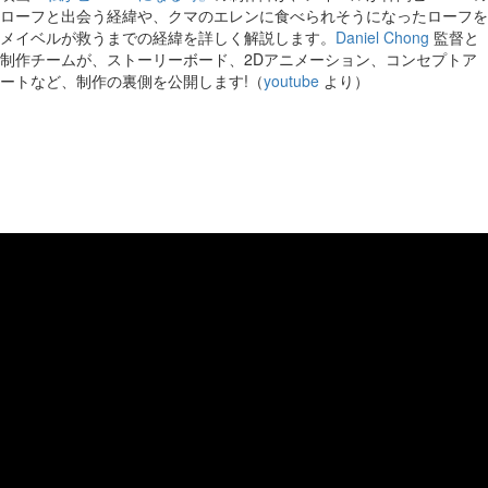
ローフと出会う経緯や、クマのエレンに食べられそうになったローフを
メイベルが救うまでの経緯を詳しく解説します。
Daniel Chong
監督と
制作チームが、ストーリーボード、2Dアニメーション、コンセプトア
ートなど、制作の裏側を公開します!（
youtube
より）