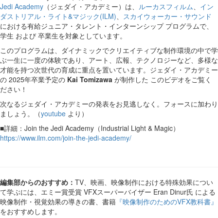
Jedi Academy
（ジェダイ・アカデミー）は、
ルーカスフィルム
、
イン
ダストリアル・ライト&マジック(ILM)
、
スカイウォーカー・サウンド
における有給ジュニア・タレント・インターンシップ プログラムで、
学生 および 卒業生を対象としています。
このプログラムは、ダイナミックでクリエイティブな制作環境の中で学
ぶ一生に一度の体験であり、アート、広報、テクノロジーなど、多様な
才能を持つ次世代の育成に重点を置いています。ジェダイ・アカデミー
の 2025年卒業予定の
Kai Tomizawa
が制作した このビデオをご覧く
ださい！
次なるジェダイ・アカデミーの発表をお見逃しなく。フォースに加わり
ましょう。（
youtube
より）
■詳細：Join the Jedi Academy（Industrial Light & Magic）
https://www.ilm.com/join-the-jedi-academy/
編集部からのおすすめ：
TV、映画、映像制作における特殊効果につい
て学ぶには、エミー賞受賞 VFXスーパーバイザー Eran Dinur氏 による
映像制作・視覚効果の導きの書、書籍
『映像制作のためのVFX教科書』
をおすすめします。