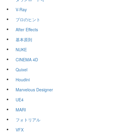
V-Ray
プロのヒント
After Effects
基本原則
NUKE
CINEMA 4D
Quixel
Houdini
Marvelous Designer
UE4
MARI
フォトリアル
VFX