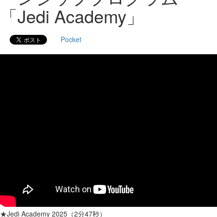
「Jedi Academy」
Pocket
★Jedi Academy 2025（2分47秒）