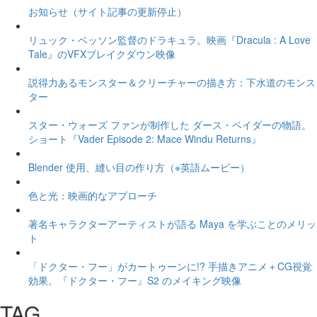
お知らせ（サイト記事の更新停止）
リュック・ベッソン監督のドラキュラ。映画『Dracula : A Love
Tale』のVFXブレイクダウン映像
説得力あるモンスター＆クリーチャーの描き方：下水道のモンス
ター
スター・ウォーズ ファンが制作した ダース・ベイダーの物語。
ショート『Vader Episode 2: Mace Windu Returns』
Blender 使用、縫い目の作り方（※英語ムービー）
色と光：映画的なアプローチ
著名キャラクターアーティストが語る Maya を学ぶことのメリッ
ト
「ドクター・フー」がカートゥーンに!? 手描きアニメ＋CG視覚
効果。『ドクター・フー』S2 のメイキング映像
TAG