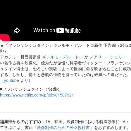
★『フランケンシュタイン』ギレルモ・デル・トロ新作 予告編（2分22
秒）
アカデミー賞受賞監督
ギレルモ・デル・トロ
が
メアリー・シェリー
の名作古典を映像化。優秀だが傲慢な科学者ヴィクター・フランケンシ
ュタイン博士は、恐ろしい実験によって怪物に命を吹き込むことに成功
する。しかし、博士と悲劇の怪物を待っていたのは破滅への道だった。
（
youtube
より）
■フランケンシュタイン（Netflix）
https://www.netflix.com/jp/title/81507921
編集部からのおすすめ：
TV、映画、映像制作における特殊効果につい
て学ぶには、書籍
『映像制作のためのVFX教科書』
をおすすめします。