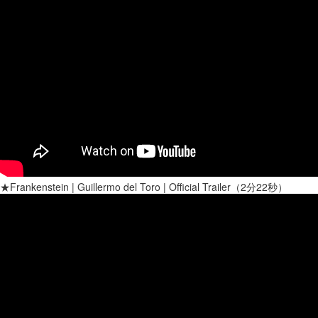
★Frankenstein | Guillermo del Toro | Official Trailer（2分22秒）