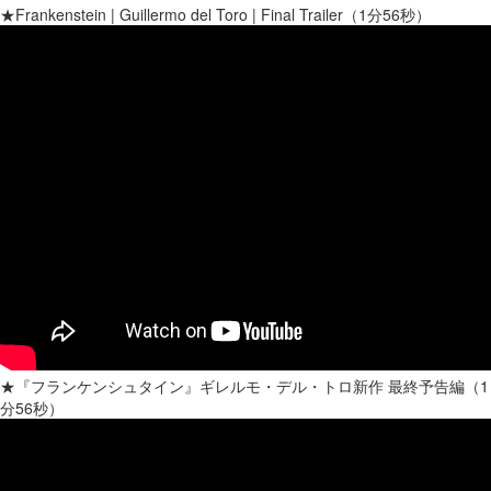
★Frankenstein | Guillermo del Toro | Final Trailer（1分56秒）
★『フランケンシュタイン』ギレルモ・デル・トロ新作 最終予告編（1
分56秒）