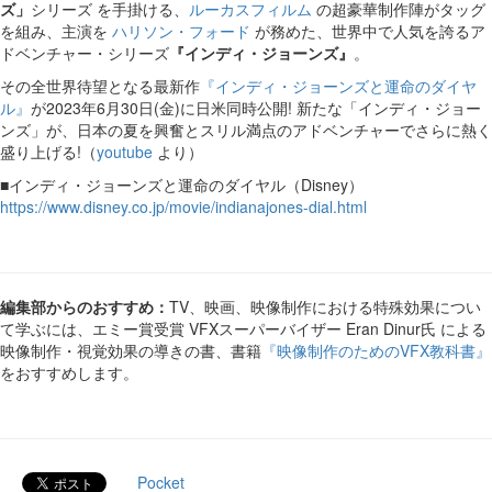
ズ」
シリーズ を手掛ける、
ルーカスフィルム
の超豪華制作陣がタッグ
を組み、主演を
ハリソン・フォード
が務めた、世界中で人気を誇るア
ドベンチャー・シリーズ
『インディ・ジョーンズ』
。
その全世界待望となる最新作
『インディ・ジョーンズと運命のダイヤ
ル』
が2023年6月30日(金)に日米同時公開! 新たな「インディ・ジョー
ンズ」が、日本の夏を興奮とスリル満点のアドベンチャーでさらに熱く
盛り上げる!（
youtube
より）
■インディ・ジョーンズと運命のダイヤル（Disney）
https://www.disney.co.jp/movie/indianajones-dial.html
編集部からのおすすめ：
TV、映画、映像制作における特殊効果につい
て学ぶには、エミー賞受賞 VFXスーパーバイザー Eran Dinur氏 による
映像制作・視覚効果の導きの書、書籍
『映像制作のためのVFX教科書』
をおすすめします。
Pocket