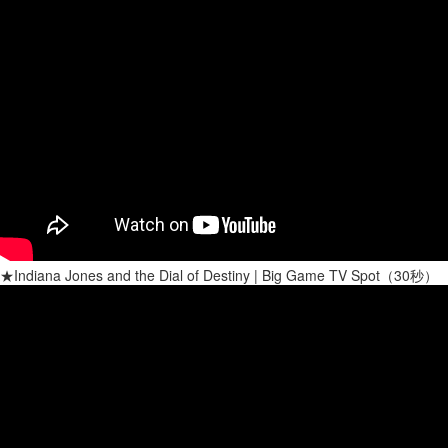
★Indiana Jones and the Dial of Destiny | Big Game TV Spot（30秒）