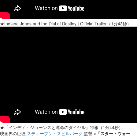
★Indiana Jones and the Dial of Destiny | Official Trailer（1分43秒）
★「インディ・ジョーンズと運命のダイヤル」特報（1分44秒）
映画界の巨匠
スティーブン・スピルバーグ
監督 ×
「スター・ウォー