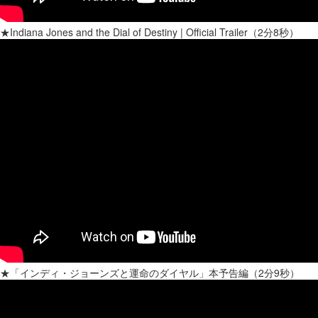
★Indiana Jones and the Dial of Destiny | Official Trailer（2分8秒）
★「インディ・ジョーンズと運命のダイヤル」本予告編（2分9秒）