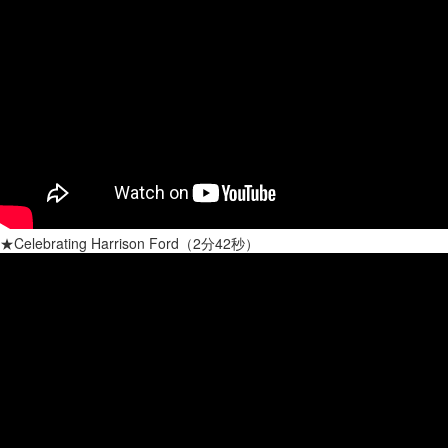
★Celebrating Harrison Ford（2分42秒）