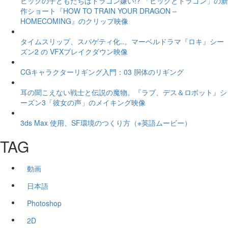
ヒックの子どもたちはドラゴン嫌い!? 「ヒックとドラゴン」の新
作ショート『HOW TO TRAIN YOUR DRAGON –
HOMECOMING』のクリップ映像
タイムスリップ、スパゲティ化..。マーベルドラマ『ロキ』シー
ズン2 の VFXブレイクダウン映像
CGキャラクターリギング入門：03 胴体のリギング
耳の聞こえない戦士と伝説の魔物。『ラブ、デス＆ロボット』シ
ーズン3「彼女の声」のメイキング映像
3ds Max 使用、SF環境のつくり方（※英語ムービー）
TAG
動画
日本語
Photoshop
2D