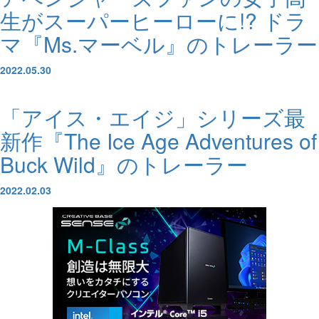
生がスーパーヒーローに!? ドラ
マ『Ms.マーベル』のトレーラー
2022.05.30
「アイス・エイジ」シリーズ最
新作『The Ice Age Adventures of
Buck Wild』のトレーラー
2022.02.03