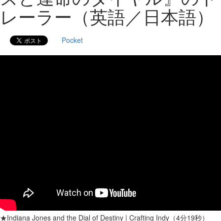
レーラー（英語／日本語）
Pocket
★Indiana Jones and the Dial of Destiny | Crafting Indy（4分19秒）