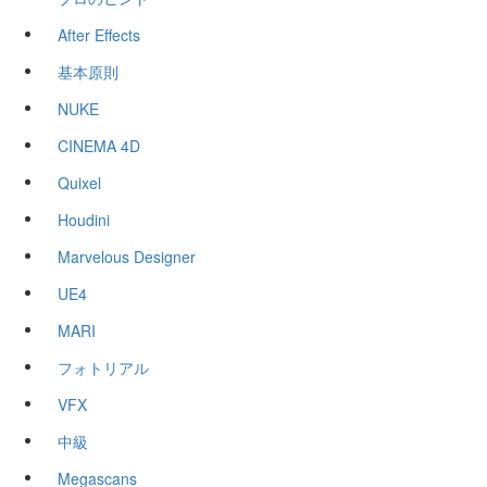
After Effects
基本原則
NUKE
CINEMA 4D
Quixel
Houdini
Marvelous Designer
UE4
MARI
フォトリアル
VFX
中級
Megascans