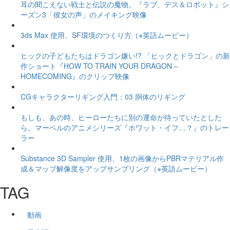
耳の聞こえない戦士と伝説の魔物。『ラブ、デス＆ロボット』シ
ーズン3「彼女の声」のメイキング映像
3ds Max 使用、SF環境のつくり方（※英語ムービー）
ヒックの子どもたちはドラゴン嫌い!? 「ヒックとドラゴン」の新
作ショート『HOW TO TRAIN YOUR DRAGON –
HOMECOMING』のクリップ映像
CGキャラクターリギング入門：03 胴体のリギング
もしも、あの時、ヒーローたちに別の運命が待っていたとした
ら。マーベルのアニメシリーズ『ホワット・イフ…？』のトレー
ラー
Substance 3D Sampler 使用、1枚の画像からPBRマテリアル作
成＆マップ解像度をアップサンプリング（※英語ムービー）
TAG
動画