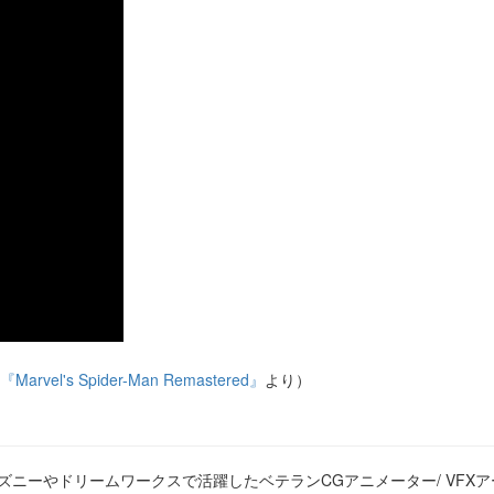
『Marvel's Spider-Man Remastered』
より）
ーやドリームワークスで活躍したベテランCGアニメーター/ VFXアーティス