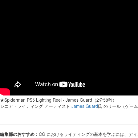
★Spiderman PS5 Lighting Reel - James Guard（2分58秒）
シニア・ライティング アーティスト
James Guard
氏 のリール（ゲーム
編集部のおすすめ：
CG におけるライティングの基本を学ぶには、ディズニ