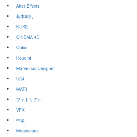
After Effects
基本原則
NUKE
CINEMA 4D
Quixel
Houdini
Marvelous Designer
UE4
MARI
フォトリアル
VFX
中級
Megascans