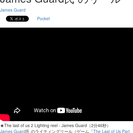
James Guard
Pocket
★The last of us 2 Lighting reel - James Guard（2分46秒）
James Guard
氏 のライティングリール（ゲーム
『The Last of Us Part