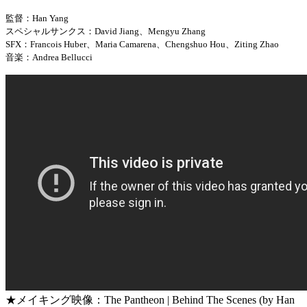
監督：Han Yang
スペシャルサンクス：David Jiang、Mengyu Zhang
SFX：Francois Huber、Maria Camarena、Chengshuo Hou、Ziting Zhao
音楽：Andrea Bellucci
★メイキング映像：The Pantheon | Behind The Scenes (by Han