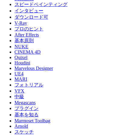
スピードペインティング
インタビュー
ダウンロード可
V-Ray
プロのヒント
After Effects
基本原則
NUKE
CINEMA 4D
Quixel
Houdini
Marvelous Designer
UE4
MARI
フォトリアル
VFX
中級
Megascans
プラグイン
基本を知る
Marmoset Toolbag
Arnold
スケッチ