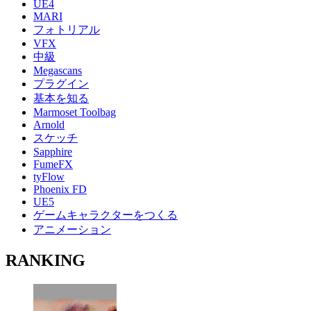
UE4
MARI
フォトリアル
VFX
中級
Megascans
プラグイン
基本を知る
Marmoset Toolbag
Arnold
スケッチ
Sapphire
FumeFX
tyFlow
Phoenix FD
UE5
ゲームキャラクターをつくる
アニメーション
RANKING