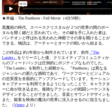
★本編：The Pantheon - Full Movie（4分59秒）
黒魔術の時代、スペースクリスタルが 2つの世界の間のポー
タルを開く鍵だと言われていた。その鍵を手に入れた者は、
パンテオンと呼ばれる失われた神殿でその扉を開けることが
できる。物語は、アーチャーとオークの戦いから始まる。
この作品は 約1年前から制作されています。前作
『The
Lander』
をリリースした後、クリエイティブコミュニティか
らのフィードバックは圧倒的にポジティブなものでした。
『The Lander』を制作した経験から、『Pantheon』は異なる
ジャンルへの新たな挑戦であり、ワークフローとビジュアル
の忠実度を全面的にアップグレードしています。モーション
キャプチャーを利用できるようになったことで、キャラクタ
ーに命が吹き込まれ、複雑なアクションの戦闘シーケンスを
デザインすることができました。音楽とサウンドデザインも
また、観客を映画の魔法の世界に没入させるのに役立ちまし
た。（
Vimeo
より）