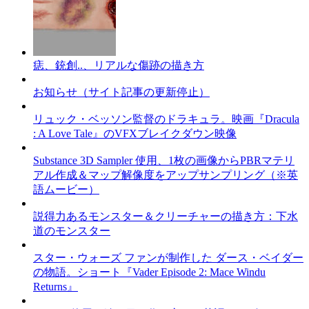
痣、銃創..、リアルな傷跡の描き方
お知らせ（サイト記事の更新停止）
リュック・ベッソン監督のドラキュラ。映画『Dracula
: A Love Tale』のVFXブレイクダウン映像
Substance 3D Sampler 使用、1枚の画像からPBRマテリ
アル作成＆マップ解像度をアップサンプリング（※英
語ムービー）
説得力あるモンスター＆クリーチャーの描き方：下水
道のモンスター
スター・ウォーズ ファンが制作した ダース・ベイダー
の物語。ショート『Vader Episode 2: Mace Windu
Returns』