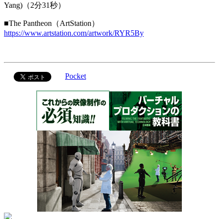
Yang)（2分31秒）
■The Pantheon（ArtStation）
https://www.artstation.com/artwork/RYR5By
Pocket