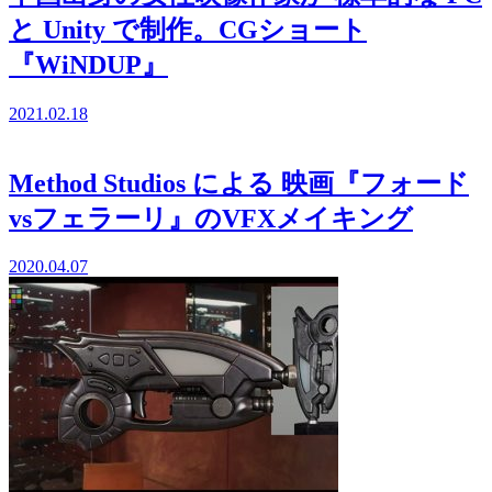
と Unity で制作。CGショート
『WiNDUP』
2021.02.18
Method Studios による 映画『フォード
vsフェラーリ』のVFXメイキング
2020.04.07