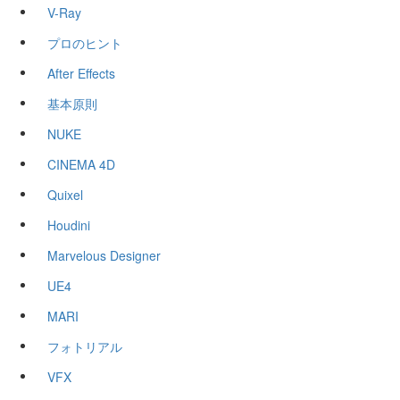
V-Ray
プロのヒント
After Effects
基本原則
NUKE
CINEMA 4D
Quixel
Houdini
Marvelous Designer
UE4
MARI
フォトリアル
VFX