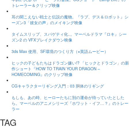
トレーラー＆クリップ映像
耳の聞こえない戦士と伝説の魔物。『ラブ、デス＆ロボット』シ
ーズン3「彼女の声」のメイキング映像
タイムスリップ、スパゲティ化..。マーベルドラマ『ロキ』シー
ズン2 の VFXブレイクダウン映像
3ds Max 使用、SF環境のつくり方（※英語ムービー）
ヒックの子どもたちはドラゴン嫌い!? 「ヒックとドラゴン」の新
作ショート『HOW TO TRAIN YOUR DRAGON –
HOMECOMING』のクリップ映像
CGキャラクターリギング入門：03 胴体のリギング
もしも、あの時、ヒーローたちに別の運命が待っていたとした
ら。マーベルのアニメシリーズ『ホワット・イフ…？』のトレー
ラー
TAG