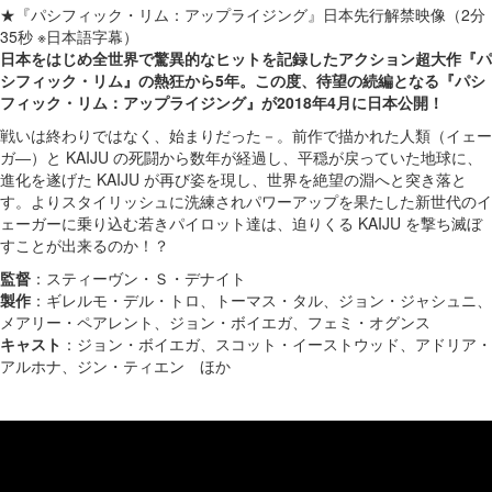
★『パシフィック・リム：アップライジング』日本先行解禁映像（2分
35秒 ※日本語字幕）
日本をはじめ全世界で驚異的なヒットを記録したアクション超大作『パ
シフィック・リム』の熱狂から5年。この度、待望の続編となる『パシ
フィック・リム：アップライジング』が2018年4月に日本公開！
戦いは終わりではなく、始まりだった－。前作で描かれた人類（イェー
ガ―）と KAIJU の死闘から数年が経過し、平穏が戻っていた地球に、
進化を遂げた KAIJU が再び姿を現し、世界を絶望の淵へと突き落と
す。よりスタイリッシュに洗練されパワーアップを果たした新世代のイ
ェーガーに乗り込む若きパイロット達は、迫りくる KAIJU を撃ち滅ぼ
すことが出来るのか！？
監督
：スティーヴン・Ｓ・デナイト
製作
：ギレルモ・デル・トロ、トーマス・タル、ジョン・ジャシュニ、
メアリー・ペアレント、ジョン・ボイエガ、フェミ・オグンス
キャスト
：ジョン・ボイエガ、スコット・イーストウッド、アドリア・
アルホナ、ジン・ティエン ほか