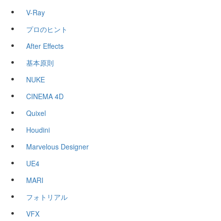
V-Ray
プロのヒント
After Effects
基本原則
NUKE
CINEMA 4D
Quixel
Houdini
Marvelous Designer
UE4
MARI
フォトリアル
VFX