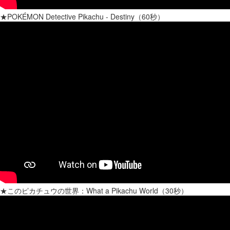
★POKÉMON Detective Pikachu - Destiny（60秒）
★このピカチュウの世界：What a Pikachu World（30秒）