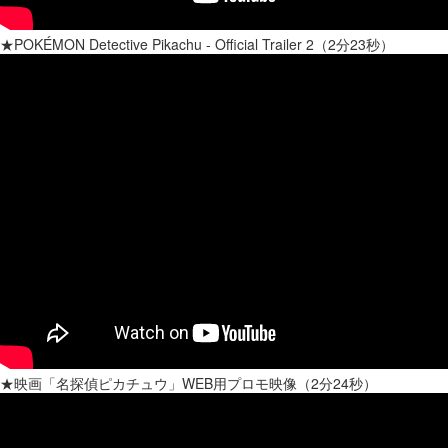
★POKÉMON Detective Pikachu - Official Trailer 2（2分23秒）
★映画「名探偵ピカチュウ」WEB用プロモ映像（2分24秒）