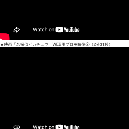
★映画「名探偵ピカチュウ」WEB用プロモ映像②（2分31秒）