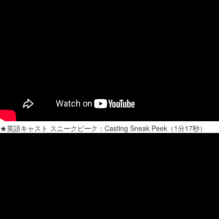
★英語キャスト スニークピーク：Casting Sneak Peek（1分17秒）