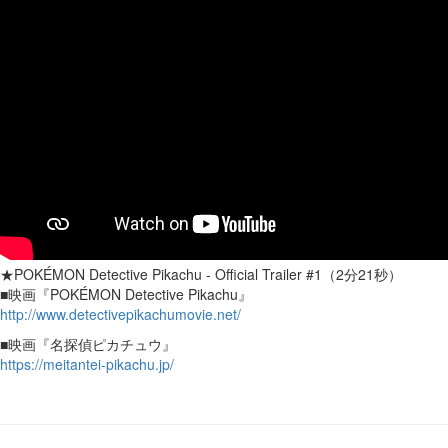
★POKÉMON Detective Pikachu - Official Trailer #1（2分21秒）
■映画『POKÉMON Detective Pikachu』
http://www.detectivepikachumovie.net/
■映画『名探偵ピカチュウ』
https://meitantei-pikachu.jp/