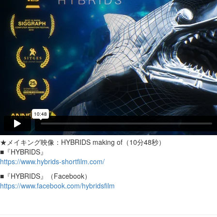
★メイキング映像：HYBRIDS making of（10分48秒）
■『HYBRIDS』
https://www.hybrids-shortfilm.com/
■『HYBRIDS』（Facebook）
https://www.facebook.com/hybridsfilm