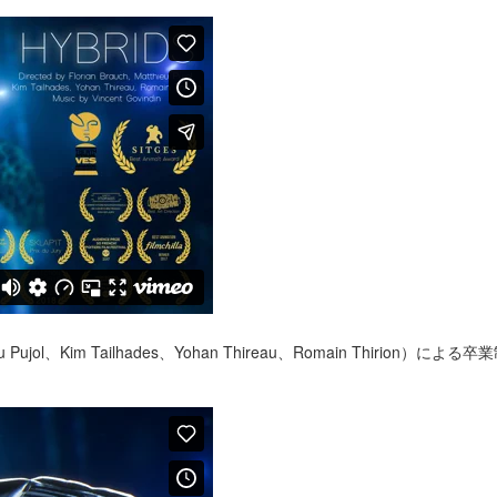
ujol、Kim Tailhades、Yohan Thireau、Romain Thirion）によ