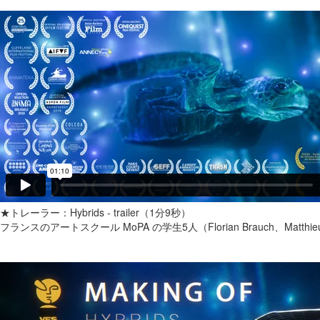
★トレーラー：Hybrids - trailer（1分9秒）
フランスのアートスクール MoPA の学生5人（Florian Brauch、Matthieu P