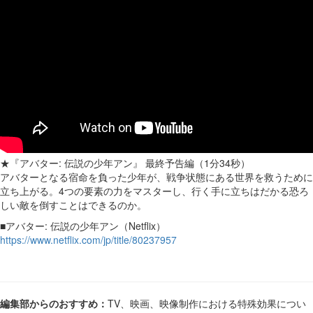
★『アバター: 伝説の少年アン』 最終予告編（1分34秒）
アバターとなる宿命を負った少年が、戦争状態にある世界を救うために
立ち上がる。4つの要素の力をマスターし、行く手に立ちはだかる恐ろ
しい敵を倒すことはできるのか。
■アバター: 伝説の少年アン（Netflix）
https://www.netflix.com/jp/title/80237957
編集部からのおすすめ：
TV、映画、映像制作における特殊効果につい