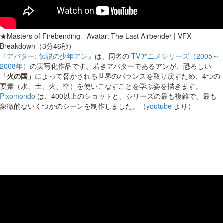
★Masters of Firebending - Avatar: The Last Airbender | VFX
Breakdown（3分46秒）
『アバター: 伝説の少年アン』
は、同名の
TVアニメシリーズ（2005～
2008年）
の実写化作品です。若きアバターであるアンが、恐ろしい
「火の国」
によって脅かされる世界のバランスを取り戻すため、4つの
要素（水、土、火、空）を使いこなすことを学ぶ姿を描きます。
Pixomondo
は、400以上のショットと、シリーズの最も複雑で、最も
象徴的ないくつかのシーンを制作しました。（
youtube
より）