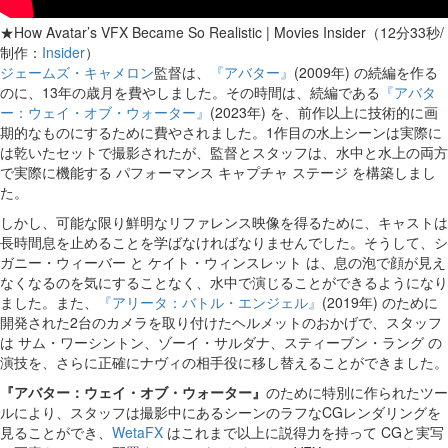
★How Avatar’s VFX Became So Realistic | Movies Insider（12分33秒/
制作：
Insider
）
ジェームズ・キャメロン
監督は、
『アバター』
(2009年) の続編を作る
のに、13年の歳月を費やしました。その時間は、続編である
『アバタ
ー：ウェイ・オブ・ウォーター』
(2023年) を、前作以上に技術的に画
期的なものにするために費やされました。1作目の水上シーンは実際に
は乾いたセットで撮影されたが、監督とスタッフは、水中と水上の両方
で実際に機能する パフォーマンス キャプチャ ステージ を構築しまし
た。
しかし、可能な限り鮮明なリファレンス映像を得るために、キャストは
長時間息を止めることを学ばなければなりませんでした。そうして、シ
ガニー・ウィーバー と ケイト・ウィンスレット は、息の泡で顔が見え
なくなるのを気にすることなく、水中で演じることができるようになり
ました。また、
『アリータ：バトル・エンジェル』
(2019年) のために
開発された2台のカメラを取り付けたヘルメットのおかげで、スタッフ
は サム・ワーシントン、ゾーイ・サルダナ、スティーブン・ラング の
演技を、さらに正確にナヴィの相手役に移し替えることができました。
『アバター：ウェイ・オブ・ウォーター』
のために特別に作られたツー
ルにより、スタッフは撮影中にあるシーンのラフなCGレンダリングを
見ることができ、
WetaFX
はこれまで以上に説得力を持って CGと実写