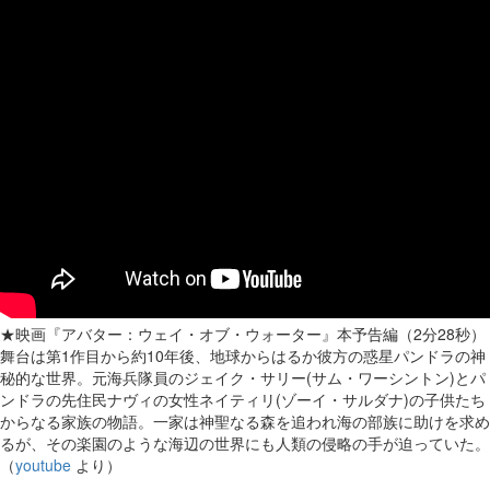
★映画『アバター：ウェイ・オブ・ウォーター』本予告編（2分28秒）
舞台は第1作目から約10年後、地球からはるか彼方の惑星パンドラの神
秘的な世界。元海兵隊員のジェイク・サリー(サム・ワーシントン)とパ
ンドラの先住民ナヴィの女性ネイティリ(ゾーイ・サルダナ)の子供たち
からなる家族の物語。一家は神聖なる森を追われ海の部族に助けを求め
るが、その楽園のような海辺の世界にも人類の侵略の手が迫っていた。
（
youtube
より）