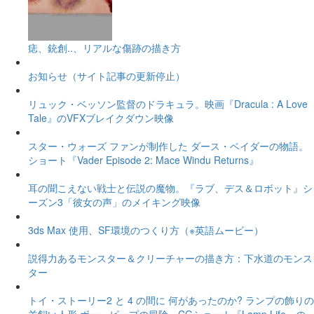
痣、銃創..、リアルな傷跡の描き方
お知らせ（サイト記事の更新停止）
リュック・ベッソン監督のドラキュラ。映画『Dracula : A Love
Tale』のVFXブレイクダウン映像
スター・ウォーズ ファンが制作した ダース・ベイダーの物語。
ショート『Vader Episode 2: Mace Windu Returns』
耳の聞こえない戦士と伝説の魔物。『ラブ、デス＆ロボット』シ
ーズン3「彼女の声」のメイキング映像
3ds Max 使用、SF環境のつくり方（※英語ムービー）
説得力あるモンスター＆クリーチャーの描き方：下水道のモンス
ター
トイ・ストーリー2 と 4 の間に 何があったのか? ランプの飾りの