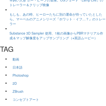
羊飼い人形 ボー・ピープの冒険。CGショート『Lamp Life』の
トレーラー＆クリップ映像
もしも、あの時、ヒーローたちに別の運命が待っていたとした
ら。マーベルのアニメシリーズ『ホワット・イフ…？』のトレー
ラー
Substance 3D Sampler 使用、1枚の画像からPBRマテリアル作
成＆マップ解像度をアップサンプリング（※英語ムービー）
TAG
動画
日本語
Photoshop
2D
ZBrush
コンセプトアート