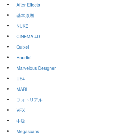
After Effects
基本原則
NUKE
CINEMA 4D
Quixel
Houdini
Marvelous Designer
UE4
MARI
フォトリアル
VFX
中級
Megascans