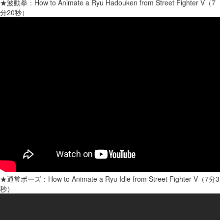
★波動拳：How to Animate a Ryu Hadouken from Street Fighter V（7
分20秒）
★通常ポーズ：How to Animate a Ryu Idle from Street Fighter V（7分3
秒）