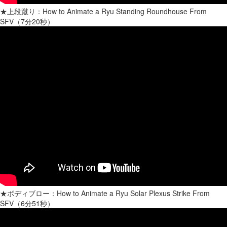
★上段蹴り：How to Animate a Ryu Standing Roundhouse From
SFV（7分20秒）
★ボディブロー：How to Animate a Ryu Solar Plexus Strike From
SFV（6分51秒）