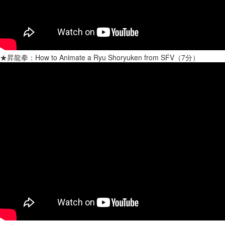
★昇龍拳：How to Animate a Ryu Shoryuken from SFV（7分）