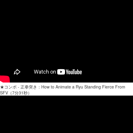
★コンボ - 正拳突き：How to Animate a Ryu Standing Fierce From
SFV（7分31秒）