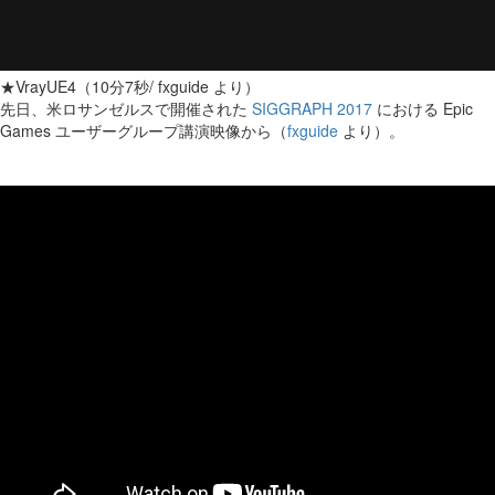
★VrayUE4（10分7秒/ fxguide より）
先日、米ロサンゼルスで開催された
SIGGRAPH 2017
における Epic
Games ユーザーグループ講演映像から（
fxguide
より）。