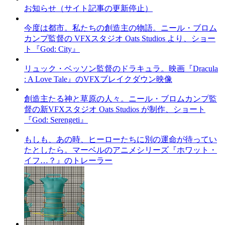
お知らせ（サイト記事の更新停止）
今度は都市。私たちの創造主の物語。ニール・ブロム
カンプ監督の VFXスタジオ Oats Studios より、ショー
ト『God: City』
リュック・ベッソン監督のドラキュラ。映画『Dracula
: A Love Tale』のVFXブレイクダウン映像
創造主たる神と草原の人々。ニール・ブロムカンプ監
督の新VFXスタジオ Oats Studios が制作、ショート
『God: Serengeti』
もしも、あの時、ヒーローたちに別の運命が待ってい
たとしたら。マーベルのアニメシリーズ『ホワット・
イフ…？』のトレーラー