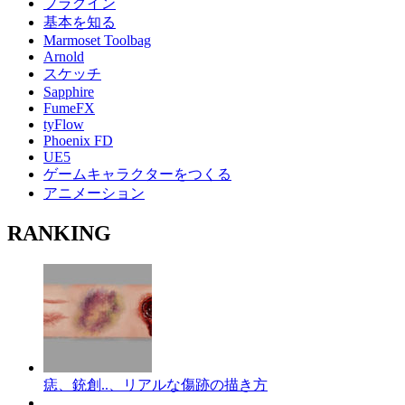
プラグイン
基本を知る
Marmoset Toolbag
Arnold
スケッチ
Sapphire
FumeFX
tyFlow
Phoenix FD
UE5
ゲームキャラクターをつくる
アニメーション
RANKING
痣、銃創..、リアルな傷跡の描き方