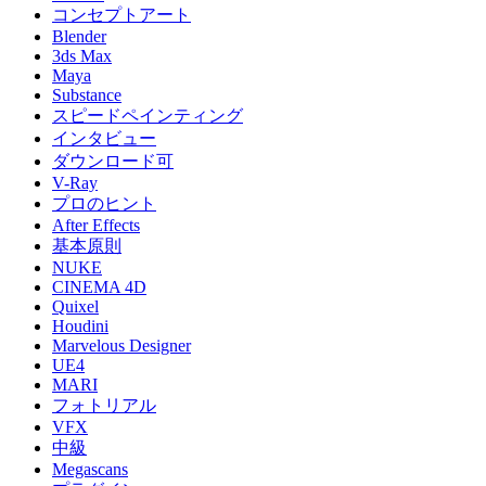
コンセプトアート
Blender
3ds Max
Maya
Substance
スピードペインティング
インタビュー
ダウンロード可
V-Ray
プロのヒント
After Effects
基本原則
NUKE
CINEMA 4D
Quixel
Houdini
Marvelous Designer
UE4
MARI
フォトリアル
VFX
中級
Megascans