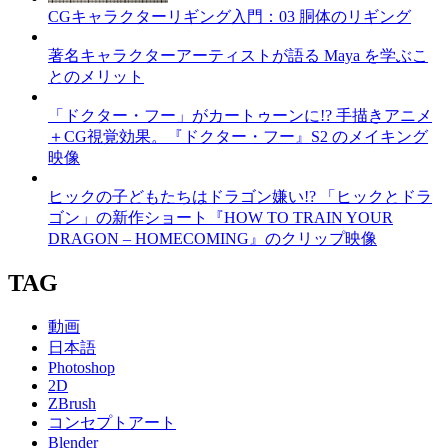
CGキャラクターリギング入門：03 胴体のリギング
著名キャラクターアーティストが語る Maya を学ぶこ
とのメリット
「ドクター・フー」がカートゥーンに!? 手描きアニメ
＋CG視覚効果。『ドクター・フー』S2 のメイキング
映像
ヒックの子どもたちはドラゴン嫌い!? 「ヒックとドラ
ゴン」の新作ショート『HOW TO TRAIN YOUR
DRAGON – HOMECOMING』のクリップ映像
TAG
動画
日本語
Photoshop
2D
ZBrush
コンセプトアート
Blender