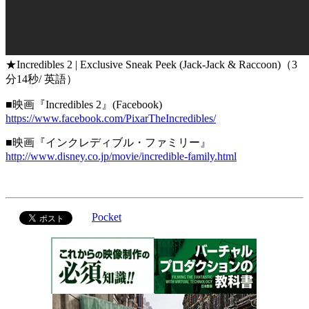
★Incredibles 2 | Exclusive Sneak Peek (Jack-Jack & Raccoon)（3
分14秒/ 英語）
■映画『Incredibles 2』(Facebook)
https://www.facebook.com/PixarTheIncredibles/
■映画『インクレディブル・ファミリー』
http://www.disney.co.jp/movie/incredible-family.html
Pocket