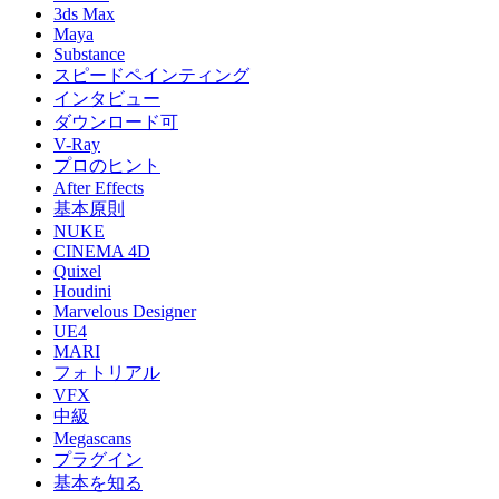
3ds Max
Maya
Substance
スピードペインティング
インタビュー
ダウンロード可
V-Ray
プロのヒント
After Effects
基本原則
NUKE
CINEMA 4D
Quixel
Houdini
Marvelous Designer
UE4
MARI
フォトリアル
VFX
中級
Megascans
プラグイン
基本を知る