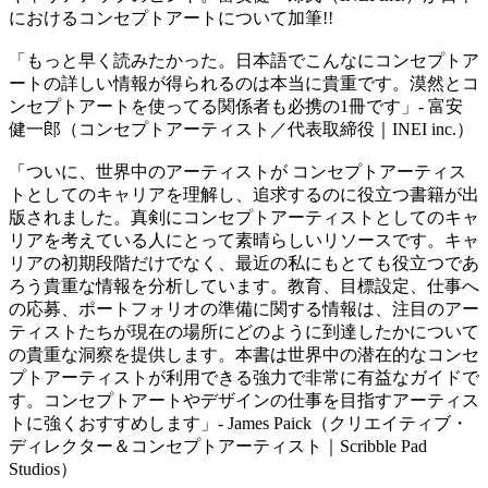
におけるコンセプトアートについて加筆!!
「もっと早く読みたかった。日本語でこんなにコンセプトア
ートの詳しい情報が得られるのは本当に貴重です。漠然とコ
ンセプトアートを使ってる関係者も必携の1冊です」- 富安
健一郎（コンセプトアーティスト／代表取締役｜INEI inc.）
「ついに、世界中のアーティストが コンセプトアーティス
トとしてのキャリアを理解し、追求するのに役立つ書籍が出
版されました。真剣にコンセプトアーティストとしてのキャ
リアを考えている人にとって素晴らしいリソースです。キャ
リアの初期段階だけでなく、最近の私にもとても役立つであ
ろう貴重な情報を分析しています。教育、目標設定、仕事へ
の応募、ポートフォリオの準備に関する情報は、注目のアー
ティストたちが現在の場所にどのように到達したかについて
の貴重な洞察を提供します。本書は世界中の潜在的なコンセ
プトアーティストが利用できる強力で非常に有益なガイドで
す。コンセプトアートやデザインの仕事を目指すアーティス
トに強くおすすめします」- James Paick（クリエイティブ・
ディレクター＆コンセプトアーティスト｜Scribble Pad
Studios）