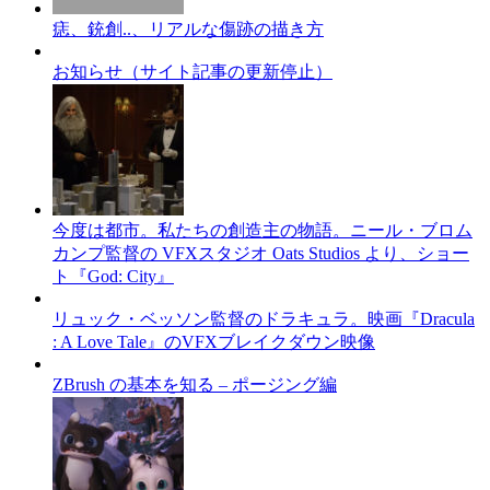
痣、銃創..、リアルな傷跡の描き方
お知らせ（サイト記事の更新停止）
今度は都市。私たちの創造主の物語。ニール・ブロム
カンプ監督の VFXスタジオ Oats Studios より、ショー
ト『God: City』
リュック・ベッソン監督のドラキュラ。映画『Dracula
: A Love Tale』のVFXブレイクダウン映像
ZBrush の基本を知る – ポージング編